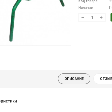
Код товара:
2
Наличие:
П
Трансмиссионное
Моторное масло
Масло
масло
KSM
минеральное
полусинтетическое
Нигрол
139.00 ₴
для АКПП
FROSTTERM
159.00 ₴
YUKOIL
1699.00 ₴
Купить
1899.00
319.00 ₴
399.00 ₴
Купить
ОПИСАНИЕ
ОТЗЫВ
Купить
еристики