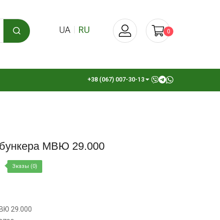
UA
RU
0
+38 (067) 007-30-13
бункера МВЮ 29.000
Зказы (0)
ВЮ 29.000