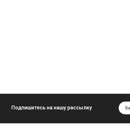
Моторное масло
дизельное
YUKOIL
Трансмиссио
Гидротрансмиссионное
масло
849.00 ₴
масло JOHN
минеральное
949.00 ₴
DEERE
YUKOIL
Купить
5999.00 ₴
1099.00 ₴
6699.00 ₴
1299.00
Купить
Купить
Подпишитесь на нашу рассылку