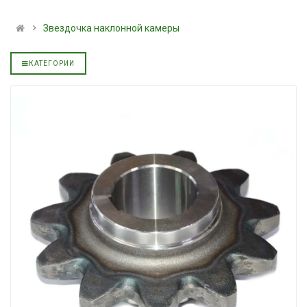
ральное
полусинтетическое для
139.00 ₴
АКПП YUKOIL
159.00 ₴
Звездочка наклонной камеры
319.00 ₴
Купить
399.00 ₴
КАТЕГОРИИ
Купить
Моторное ма
дизельное Y
Гидротрансмиссионное
849.00 ₴
ральное
масло JOHN DEERE
949.00 ₴
5999.00 ₴
Купить
6699.00 ₴