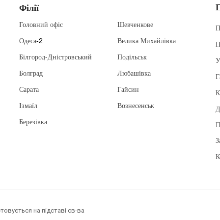
Філії
Головний офіс
Шевченкове
П
Одеса
-2
Велика Михайлівка
П
Білгород-Дністровський
Подільськ
У
Болград
Любашівка
Г
Сарата
Гайсин
К
Ізмаїл
Вознесенськ
Д
Березівка
П
З
К
товується на підставі св-ва