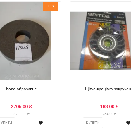
-18%
Коло абразивне
Щітка-крацівка закруче
2706.00 ₴
183.00 ₴
3299.00 ₴
254.00 ₴
КУПИТИ
КУПИТИ