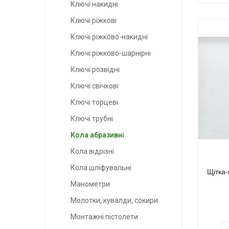
Ключі накидні
Ключі ріжкові
Ключі ріжково-накидні
Ключі ріжково-шарнірні
Ключі розвідні
Ключі свічкові
Ключі торцеві
Ключі трубні
Кола абразивні
Кола відрізні
Кола шліфувальні
Щітка
Манометри
Молотки, кувалди, сокири
Монтажні пістолети