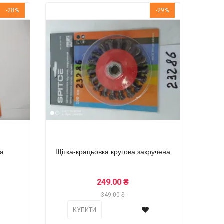
-28%
-29%
на
Щітка-крацьовка кругова закручена
249.00 ₴
349.00 ₴
КУПИТИ