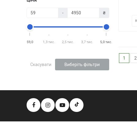
ЦІНА
-
₴
59,0
1,3 тис.
2,5 тис.
3,7 тис.
5,0 тис.
1
2
Скасувати
Виберіть фільтри