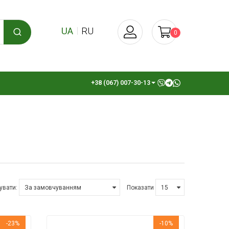
UA
RU
0
+38 (067) 007-30-13
увати:
Показати
-23%
-10%