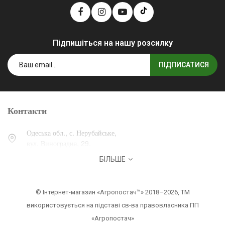
Підпишіться на нашу розсилку
ПІДПИСАТИСЯ
Контакти
Одеська обл., с. Нерубайське,
вул. Виноградна, 29.
БІЛЬШЕ
0 (800) 30-30-13
+38 (067) 007-30-13
© Інтернет-магазин «Агропостач™» 2018–2026, ТМ
zakaz@agropostach.ua
використовується на підставі св-ва правовласника ПП
«Агропостач»