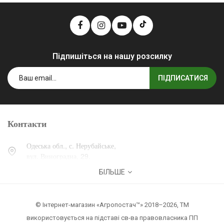
Підпишіться на нашу розсилку
ПІДПИСАТИСЯ
Контакти
Одеська обл., с. Нерубайське,
вул. Виноградна, 29.
БІЛЬШЕ
0 (800) 30-30-13
+38 (067) 007-30-13
© Інтернет-магазин «Агропостач™» 2018–2026, ТМ
zakaz@agropostach.ua
використовується на підставі св-ва правовласника ПП