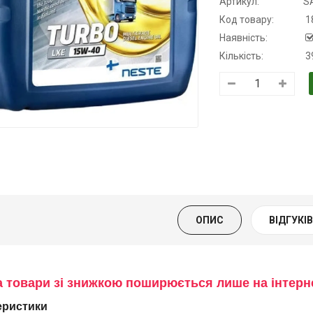
Артикул:
S
Код товару:
1
Наявність:
Кількість:
3
Трансмісійна
Моторна олива
Моторна олив
олива
KSM
дизельна YUK
напівсинтетична
139.00 ₴
849.00 ₴
для АКПП
159.00 ₴
949.00 ₴
YUKOIL
Купити
Купити
319.00 ₴
399.00 ₴
ОПИС
ВІДГУКІВ 
Купити
а товари зі знижкою поширюється лише на інтер
еристики