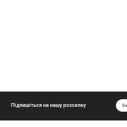
Олива
Трансмісійна
мінеральна
олива
Нігрол
мінеральна
Гідротрансмісійна
FROSTTERM
YUKOIL
олива JOHN
1699.00 ₴
1099.00 ₴
DEERE
1899.00 ₴
1299.00
5999.00 ₴
Купити
Купити
6699.00 ₴
Купити
Підпишіться на нашу розсилку