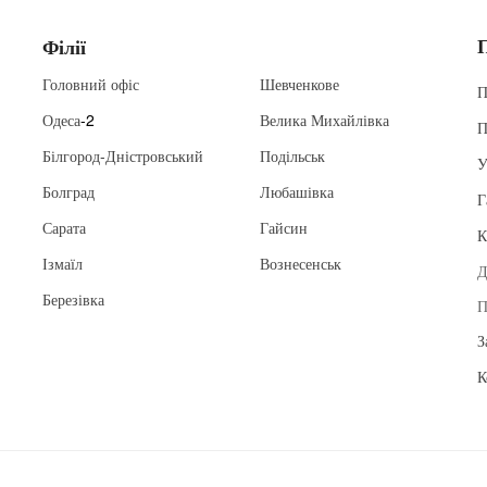
Філії
Головний офіс
Шевченкове
П
Одеса
-2
Велика Михайлівка
П
Білгород-Дністровський
Подільськ
У
Болград
Любашівка
Г
Сарата
Гайсин
К
Ізмаїл
Вознесенськ
Д
Березівка
П
З
К