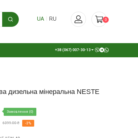
UA
RU
0
+38 (067) 007-30-13
ва дизельна мінеральна NESTE
Замовлення (0)
6399.00 ₴
-3%