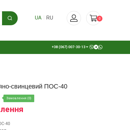
UA
RU
0
+38 (067) 007-30-13
ʼяно-свинцевий ПОС-40
Замовлення (0)
влення
ОС-40