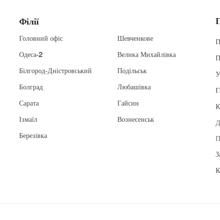
Філії
Головний офіс
Шевченкове
П
Одеса
-2
Велика Михайлівка
П
Білгород-Дністровський
Подільськ
У
Болград
Любашівка
Г
Сарата
Гайсин
К
Ізмаїл
Вознесенськ
Д
Березівка
П
З
К