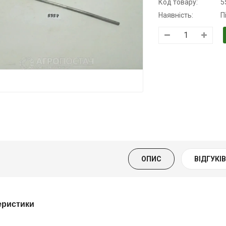
Код товару:
5
Наявність:
П
Трансмісійна
Моторна олива
Моторна олив
олива
KSM
дизельна YUK
напівсинтетична
139.00 ₴
849.00 ₴
для АКПП
159.00 ₴
949.00 ₴
YUKOIL
Купити
Купити
19.00 ₴
399.00 ₴
ОПИС
ВІДГУКІВ 
Купити
еристики