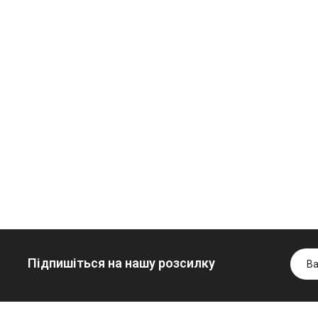
Олива
Трансмісійна
мінеральна
олива
Нігрол
мінеральна
Гідротрансмісійна
FROSTTERM
YUKOIL
олива JOHN
1699.00 ₴
1099.00 ₴
DEERE
1899.00 ₴
1299.00
999.00 ₴
Купити
Купити
6699.00 ₴
Купити
Підпишіться на нашу розсилку