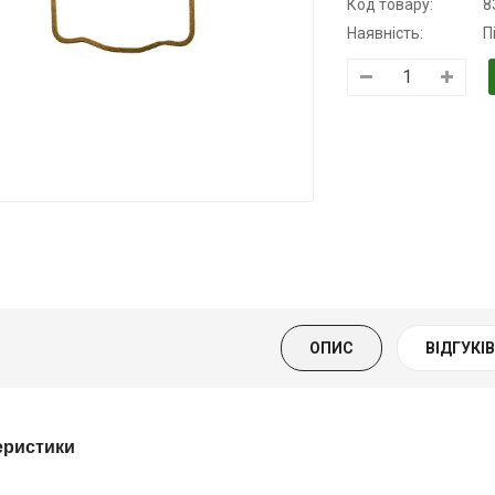
Код товару:
8
Наявність:
П
рансмісійна
Моторна олива
Моторна олив
лива
KSM
дизельна YUK
апівсинтетична
139.00 ₴
849.00 ₴
ля АКПП
159.00 ₴
949.00 ₴
UKOIL
Купити
Купити
19.00 ₴
399.00 ₴
ОПИС
ВІДГУКІВ 
Купити
еристики