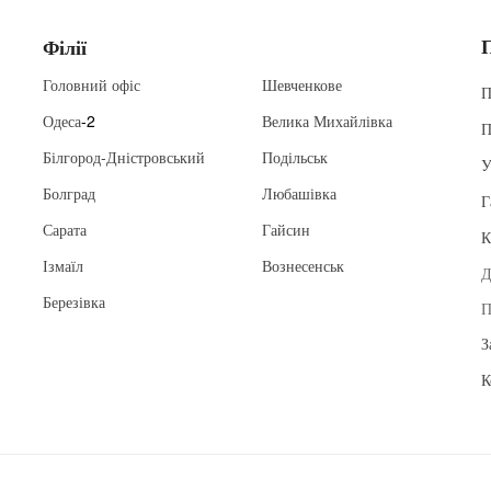
Філії
Головний офіс
Шевченкове
П
Одеса
-2
Велика Михайлівка
П
Білгород-Дністровський
Подільськ
У
Болград
Любашівка
Г
Сарата
Гайсин
К
Ізмаїл
Вознесенськ
Д
Березівка
П
З
К