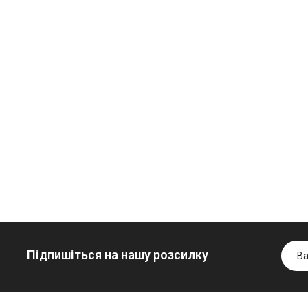
Олива
Трансмісійна
мінеральна
олива
Нігрол
мінеральна
ідротрансмісійна
FROSTTERM
YUKOIL
лива JOHN
1699.00 ₴
1099.00 ₴
DEERE
1899.00 ₴
1299.00 
999.00 ₴
Купити
Купити
6699.00 ₴
Купити
Підпишіться на нашу розсилку