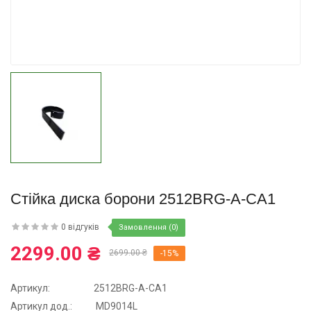
Купити
Стійка диска борони 2512BRG-A-CA1
0 відгуків
Замовлення (0)
2299.00 ₴
2699.00 ₴
-15%
Артикул:
2512BRG-A-CA1
Aртикул дод.:
MD9014L