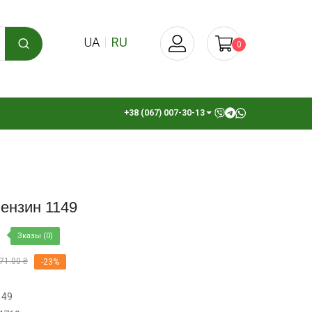
UA
RU
0
+38 (067) 007-30-13
ензин 1149
Зказы (0)
71.00 ₴
-23%
149