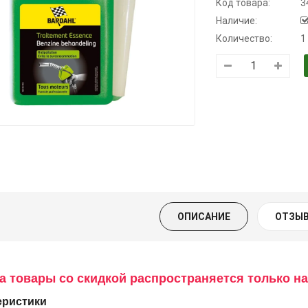
Код товара:
3
Наличие:
Количество:
1
Трансмиссионное
Моторное масло
Масло
масло
KSM
минеральное
полусинтетическое
Нигрол
139.00 ₴
для АКПП
FROSTTERM
159.00 ₴
YUKOIL
1699.00 ₴
Купить
1899.0
319.00 ₴
399.00 ₴
Купить
ОПИСАНИЕ
ОТЗЫВ
Купить
а товары со скидкой распространяется только на
еристики