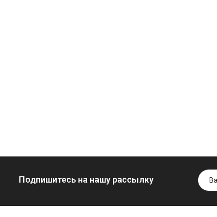
Моторное масло
дизельное
YUKOIL
Трансмиссио
Гидротрансмиссионное
масло
849.00 ₴
масло JOHN
минеральное
949.00 ₴
DEERE
YUKOIL
Купить
5999.00 ₴
1099.00 ₴
6699.00 ₴
1299.0
Купить
Купить
Подпишитесь на нашу рассылку