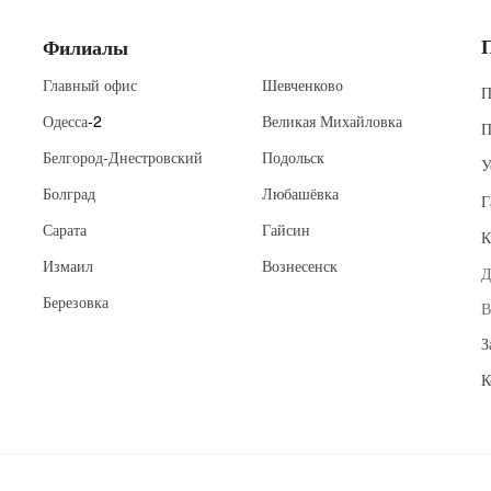
Филиалы
Главный офис
Шевченково
П
Одесса
-2
Великая Михайловка
П
Белгород-Днестровский
Подольск
У
Болград
Любашёвка
Г
Сарата
Гайсин
К
Измаил
Вознесенск
Д
Березовка
В
З
К