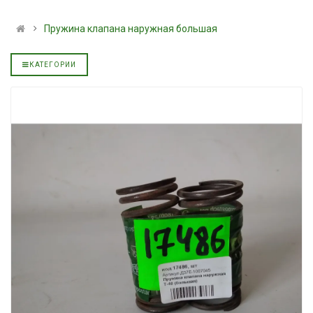
льное
полусинтетическое для
139.00 ₴
АКПП YUKOIL
159.00 ₴
Пружина клапана наружная большая
319.00 ₴
Купить
399.00 ₴
КАТЕГОРИИ
Купить
Моторное масл
дизельное YUK
Гидротрансмиссионное
849.00 ₴
льное
масло JOHN DEERE
949.00 ₴
5999.00 ₴
Купить
6699.00 ₴