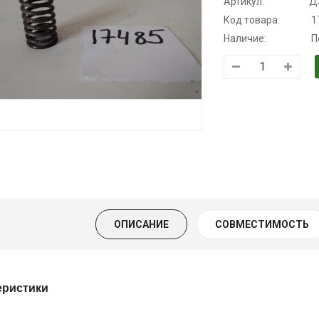
Артикул:
Д
Код товара:
1
Наличие:
П
Трансмиссионное
Моторное масло
Масло
масло
KSM
минеральное
полусинтетическое
Нигрол
139.00 ₴
для АКПП
FROSTTERM
159.00 ₴
YUKOIL
1699.00 ₴
Купить
1899.00
19.00 ₴
399.00 ₴
Купить
ОПИСАНИЕ
СОВМЕСТИМОСТЬ
Купить
еристики