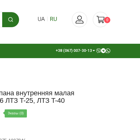
UA
RU
0
+38 (067) 007-30-13
пана внутренняя малая
 ЛТЗ T-25, ЛТЗ T-40
Зказы (0)