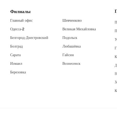
Филиалы
Главный офис
Шевченково
П
Одесса
-2
Великая Михайловка
П
Белгород-Днестровский
Подольск
У
Болград
Любашёвка
Г
Сарата
Гайсин
К
Измаил
Вознесенск
Д
Березовка
В
З
К