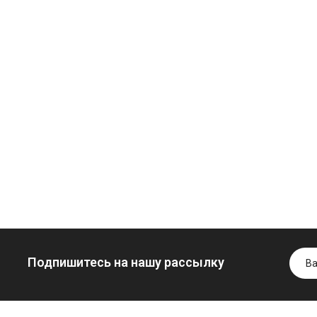
Моторное масло
дизельное
YUKOIL
Трансмиссион
Гидротрансмиссионное
масло
849.00 ₴
масло JOHN
минеральное
949.00 ₴
DEERE
YUKOIL
Купить
999.00 ₴
1099.00 ₴
6699.00 ₴
1299.00
Купить
Купить
Подпишитесь на нашу рассылку