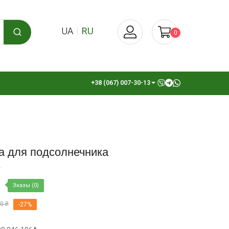
UA
RU
0
+38 (067) 007-30-13
а для подсолнечника
А
Зказы (0)
0 ₴
-27%