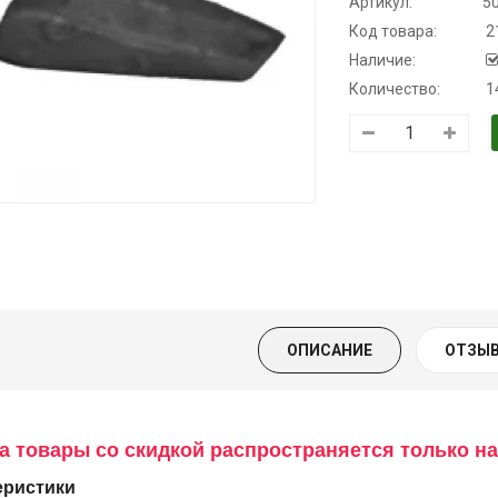
Артикул:
5
Код товара:
2
Наличие:
Количество:
1
Трансмиссионное
Моторное масло
Моторное ма
масло
KSM
дизельное
полусинтетическое
YUKOIL
139.00 ₴
для АКПП
159.00 ₴
849.00 ₴
YUKOIL
949.00 ₴
Купить
319.00 ₴
Купить
399.00 ₴
ОПИСАНИЕ
ОТЗЫВ
Купить
а товары со скидкой распространяется только на
еристики