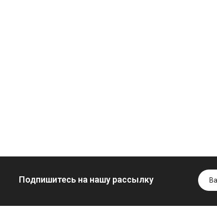
Масло
минеральное
Трансмиссио
Нигрол
масло
Гидротрансмиссионное
FROSTTERM
минеральное
масло JOHN
YUKOIL
1699.00 ₴
DEERE
1899.00 ₴
1099.00 ₴
1299.00
5999.00 ₴
Купить
6699.00 ₴
Купить
Купить
Подпишитесь на нашу рассылку