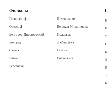
Филиалы
Главный офис
Шевченково
П
Одесса
-2
Великая Михайловка
П
Белгород-Днестровский
Подольск
У
Болград
Любашёвка
Г
Сарата
Гайсин
К
Измаил
Вознесенск
Д
Березовка
В
З
К