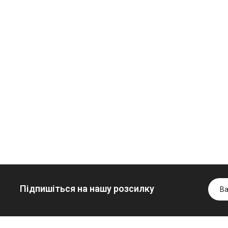
Олива
Трансмісійна
мінеральна
олива
Нігрол
мінеральна
Гідротрансмісійна
FROSTTERM
YUKOIL
олива JOHN
1699.00 ₴
1099.00 ₴
DEERE
1899.00 ₴
1299.0
5999.00 ₴
Купити
Купити
6699.00 ₴
Купити
Підпишіться на нашу розсилку