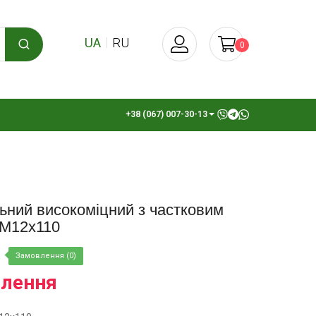
UA
RU
0
+38 (067) 007-30-13
ьний високоміцний з частковим
 М12х110
Замовлення (0)
влення