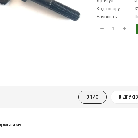
Артикул:
М
Код товару:
3
Наявність:
П
Трансмісійна
Моторна олива
Моторна оли
олива
KSM
дизельна YU
напівсинтетична
139.00 ₴
849.00 ₴
для АКПП
159.00 ₴
949.00 ₴
YUKOIL
Купити
Купити
319.00 ₴
399.00 ₴
ОПИС
ВІДГУКІВ 
Купити
еристики