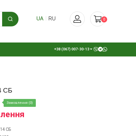
UA
RU
0
+38 (067) 007-30-13
4 СБ
Замовлення (0)
влення
-14 СБ