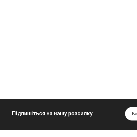
Олива
Трансмісійна
мінеральна
олива
Нігрол
мінеральна
Гідротрансмісійна
FROSTTERM
YUKOIL
олива JOHN
1699.00 ₴
1099.00 ₴
DEERE
1899.00 ₴
1299.00
5999.00 ₴
Купити
Купити
6699.00 ₴
Купити
Підпишіться на нашу розсилку