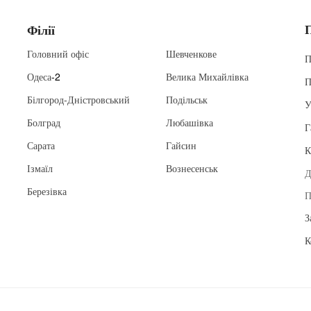
Філії
Головний офіс
Шевченкове
П
Одеса
-2
Велика Михайлівка
П
Білгород-Дністровський
Подільськ
У
Болград
Любашівка
Г
Сарата
Гайсин
К
Ізмаїл
Вознесенськ
Д
Березівка
П
З
К