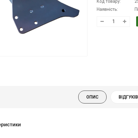
Код товару:
2
Наявність:
П
Трансмісійна
Моторна олива
Моторна олив
олива
KSM
дизельна YUK
напівсинтетична
139.00 ₴
849.00 ₴
для АКПП
159.00 ₴
949.00 ₴
YUKOIL
Купити
Купити
319.00 ₴
399.00 ₴
ОПИС
ВІДГУКІВ 
Купити
еристики