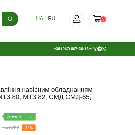
UA
RU
0
+38 (067) 007-30-13
авління навісним обладнанням
МТЗ 80, МТЗ 82, СМД СМД-65,
Замовлення (0)
7299.00 ₴
-11%