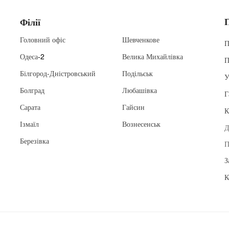
Філії
Головний офіс
Шевченкове
П
Одеса
-2
Велика Михайлівка
П
Білгород-Дністровський
Подільськ
У
Болград
Любашівка
Г
Сарата
Гайсин
К
Ізмаїл
Вознесенськ
Д
Березівка
П
З
К