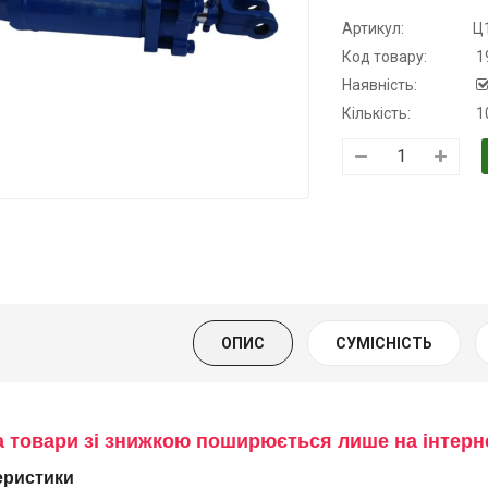
Артикул:
Ц
Код товару:
1
Наявність:
Кількість:
1
Трансмісійна
Моторна олива
Олива
олива
KSM
мінеральна
напівсинтетична
Нігрол
139.00 ₴
для АКПП
FROSTTERM
159.00 ₴
YUKOIL
1699.00 ₴
Купити
1899.00
319.00 ₴
399.00 ₴
Купити
ОПИС
СУМІСНІСТЬ
Купити
а товари зі знижкою поширюється лише на інтер
еристики