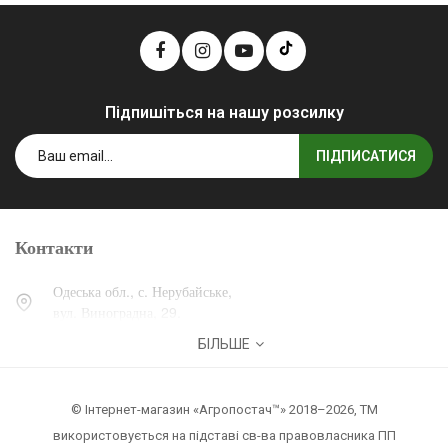
Підпишіться на нашу розсилку
ПІДПИСАТИСЯ
Контакти
Одеська обл., с. Нерубайське,
вул. Виноградна, 29.
БІЛЬШЕ
0 (800) 30-30-13
+38 (067) 007-30-13
© Інтернет-магазин «Агропостач™» 2018–2026, ТМ
zakaz@agropostach.ua
використовується на підставі св-ва правовласника ПП