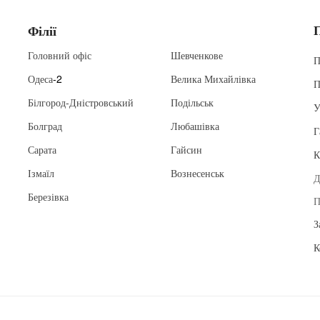
Філії
Головний офіс
Шевченкове
П
Одеса
-2
Велика Михайлівка
П
Білгород-Дністровський
Подільськ
У
Болград
Любашівка
Г
Сарата
Гайсин
К
Ізмаїл
Вознесенськ
Д
Березівка
П
З
К