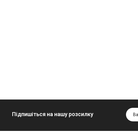
Олива
Трансмісійна
мінеральна
олива
Нігрол
мінеральна
Гідротрансмісійна
FROSTTERM
YUKOIL
олива JOHN
1699.00 ₴
1099.00 ₴
DEERE
1899.00 ₴
1299.00
5999.00 ₴
Купити
Купити
6699.00 ₴
Купити
Підпишіться на нашу розсилку