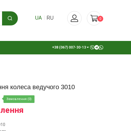
UA
RU
0
+38 (067) 007-30-13
ння колеса ведучого 3010
Замовлення (0)
влення
010