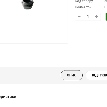
Код товару:
5
Наявність:
П
Трансмісійна
Моторна олива
Моторна оли
олива
KSM
дизельна YUK
напівсинтетична
139.00 ₴
849.00 ₴
для АКПП
159.00 ₴
949.00 ₴
YUKOIL
Купити
Купити
319.00 ₴
399.00 ₴
ОПИС
ВІДГУКІВ 
Купити
еристики