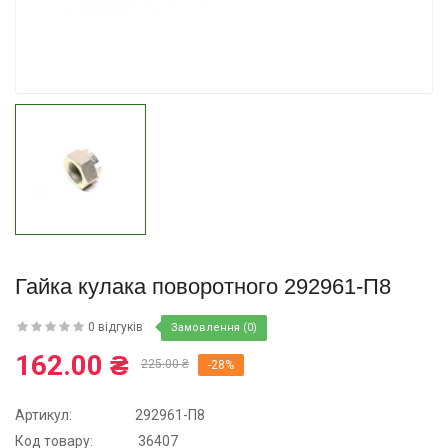
Купити
Гайка кулака поворотного 292961-П8
0 відгуків
Замовлення (0)
162.00 ₴
225.00 ₴
-28%
Артикул:
292961-П8
Код товару:
36407