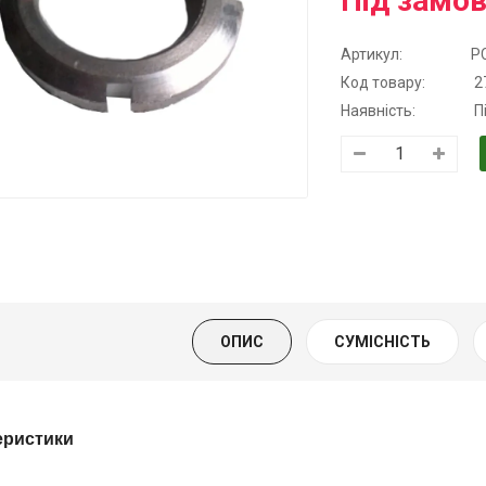
Під замо
Артикул:
Р
Код товару:
2
Наявність:
П
Трансмісійна
Моторна олива
Моторна оли
олива
KSM
дизельна YUK
напівсинтетична
139.00 ₴
849.00 ₴
для АКПП
159.00 ₴
949.00 ₴
YUKOIL
Купити
Купити
319.00 ₴
399.00 ₴
ОПИС
СУМІСНІСТЬ
Купити
еристики