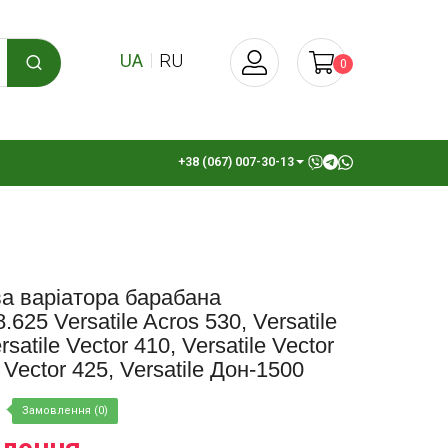
UA
RU
0
+38 (067) 007-30-13
а варіатора барабана
625 Versatile Acros 530, Versatile
satile Vector 410, Versatile Vector
e Vector 425, Versatile Дон-1500
Замовлення (0)