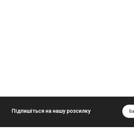
Олива
Трансмісійна
мінеральна
олива
Нігрол
мінеральна
Гідротрансмісійна
FROSTTERM
YUKOIL
олива JOHN
1699.00 ₴
1099.00 ₴
DEERE
1899.00 ₴
1299.00
5999.00 ₴
Купити
Купити
6699.00 ₴
Купити
Підпишіться на нашу розсилку