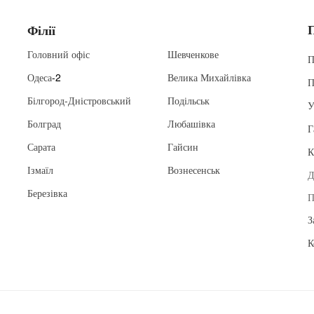
Філії
Головний офіс
Шевченкове
П
Одеса
-2
Велика Михайлівка
П
Білгород-Дністровський
Подільськ
У
Болград
Любашівка
Г
Сарата
Гайсин
К
Ізмаїл
Вознесенськ
Д
Березівка
П
З
К