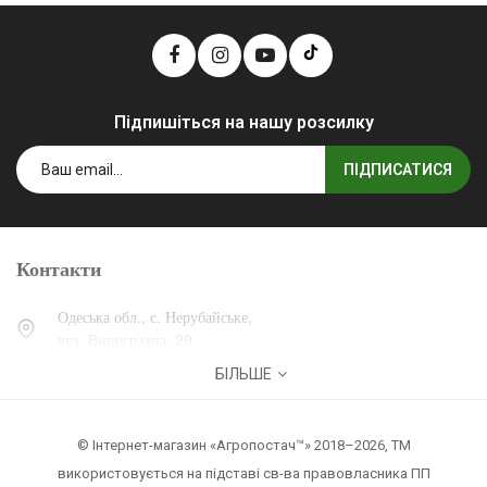
Підпишіться на нашу розсилку
ПІДПИСАТИСЯ
Контакти
Одеська обл., с. Нерубайське,
вул. Виноградна, 29.
БІЛЬШЕ
0 (800) 30-30-13
+38 (067) 007-30-13
© Інтернет-магазин «Агропостач™» 2018–2026, ТМ
zakaz@agropostach.ua
використовується на підставі св-ва правовласника ПП