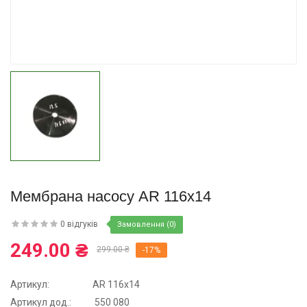
Купити
Мембрана насосу AR 116х14
0 відгуків
Замовлення (0)
249.00 ₴
299.00 ₴
-17%
Артикул:
AR 116х14
Aртикул дод.:
550 080