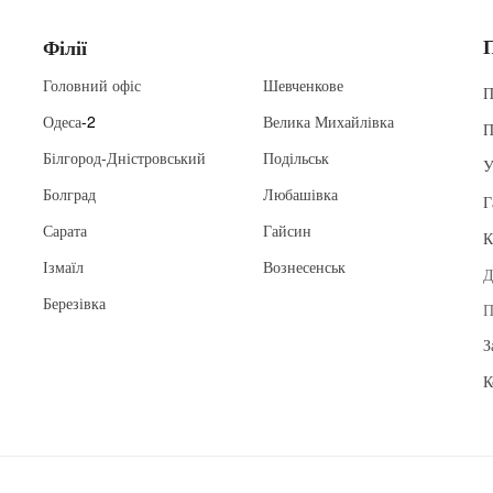
Філії
Головний офіс
Шевченкове
П
Одеса
-2
Велика Михайлівка
П
Білгород-Дністровський
Подільськ
У
Болград
Любашівка
Г
Сарата
Гайсин
К
Ізмаїл
Вознесенськ
Д
Березівка
П
З
К