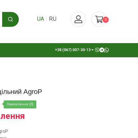
UA
RU
0
+38 (067) 007-30-13
цільний AgroP
Замовлення (0)
влення
groP