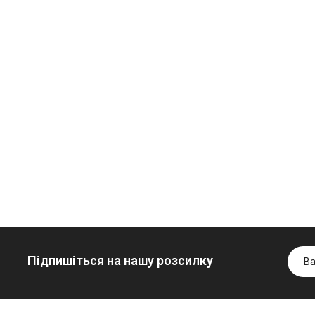
Олива
Трансмісійна
мінеральна
олива
Нігрол
мінеральна
Гідротрансмісійна
FROSTTERM
YUKOIL
олива JOHN
1699.00 ₴
1099.00 ₴
DEERE
1899.00 ₴
1299.00
5999.00 ₴
Купити
Купити
6699.00 ₴
Купити
Підпишіться на нашу розсилку