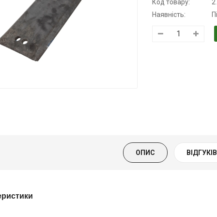
Код товару:
2
Наявність:
П
Трансмісійна
Моторна олива
Моторна оли
олива
KSM
дизельна YU
напівсинтетична
139.00 ₴
849.00 ₴
для АКПП
159.00 ₴
949.00 ₴
YUKOIL
Купити
Купити
319.00 ₴
399.00 ₴
ОПИС
ВІДГУКІВ 
Купити
еристики