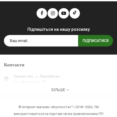
Підпишіться на нашу розсилку
ПІДПИСАТИСЯ
Контакти
Одеська обл., с. Нерубайське,
вул. Виноградна, 29.
БІЛЬШЕ
0 (800) 30-30-13
+38 (067) 007-30-13
© Інтернет-магазин «Агропостач™» 2018–2026, ТМ
zakaz@agropostach.ua
використовується на підставі св-ва правовласника ПП