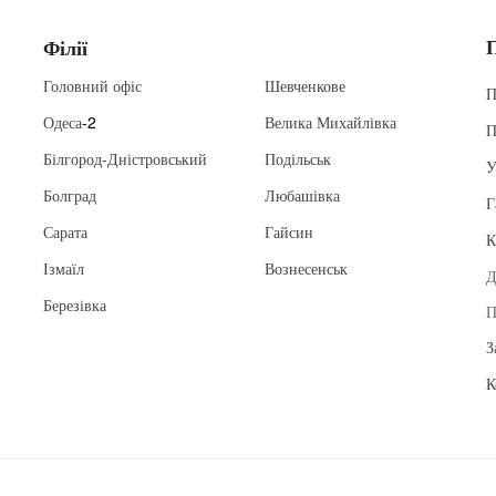
Філії
Головний офіс
Шевченкове
П
Одеса
-2
Велика Михайлівка
П
Білгород-Дністровський
Подільськ
У
Болград
Любашівка
Г
Сарата
Гайсин
К
Ізмаїл
Вознесенськ
Д
Березівка
П
З
К