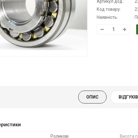
Aртикул дод.:
2
Код товару:
2
Наявність:
П
Трансмісійна
Моторна олива
Олива
олива
KSM
мінеральна
напівсинтетична
Нігрол
139.00 ₴
для АКПП
FROSTTERM
159.00 ₴
YUKOIL
1699.00 ₴
Купити
1899.00
319.00 ₴
399.00 ₴
Купити
ОПИС
ВІДГУКІВ 
Купити
еристики
Роликові
Висота п