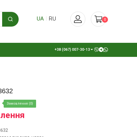
UA
RU
0
+38 (067) 007-30-13
3632
Замовлення (0)
влення
3632