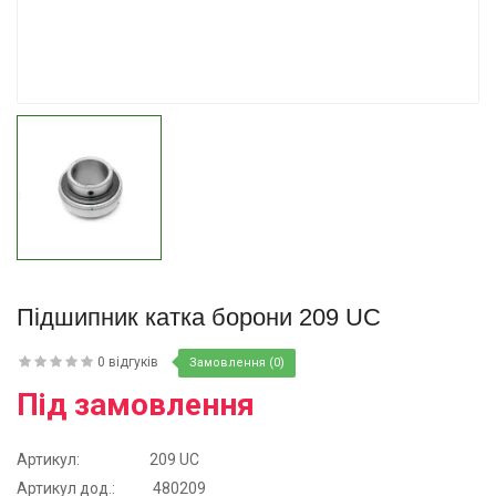
Купити
Підшипник катка борони 209 UC
0 відгуків
Замовлення (0)
Під замовлення
Артикул:
209 UC
Aртикул дод.:
480209