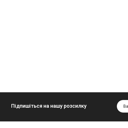
Олива
Трансмісійн
мінеральна
олива
Нігрол
мінеральна
Гідротрансмісійна
FROSTTERM
YUKOIL
олива JOHN
1699.00 ₴
1099.00 ₴
DEERE
1899.00 ₴
1299.
5999.00 ₴
Купити
Купити
6699.00 ₴
Купити
Підпишіться на нашу розсилку