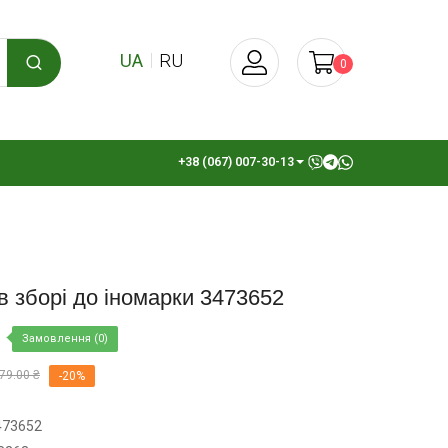
UA
RU
0
+38 (067) 007-30-13
 зборі до іномарки 3473652
Замовлення (0)
79.00 ₴
-20%
473652