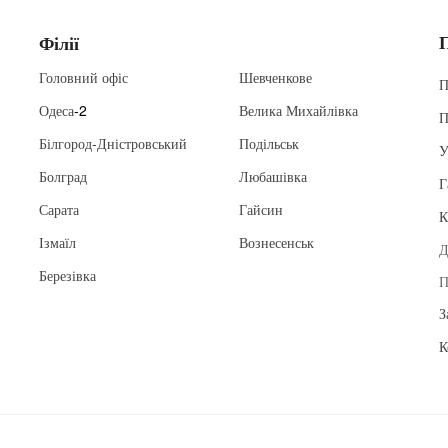
Філії
Головний офіс
Шевченкове
П
Одеса
-2
Велика Михайлівка
П
Білгород-Дністровський
Подільськ
У
Болград
Любашівка
Г
Сарата
Гайсин
К
Ізмаїл
Вознесенськ
Д
Березівка
П
З
К