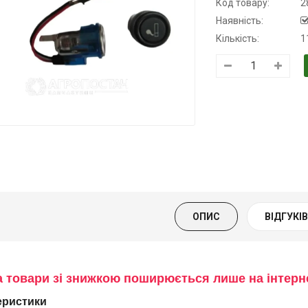
Код товару:
2
Наявність:
Кількість:
1
Трансмісійна
Моторна олива
Моторна оли
олива
KSM
дизельна YU
напівсинтетична
139.00 ₴
849.00 ₴
для АКПП
159.00 ₴
949.00 
YUKOIL
Купити
Купити
319.00 ₴
399.00 ₴
ОПИС
ВІДГУКІВ 
Купити
а товари зі знижкою поширюється лише на інтер
еристики