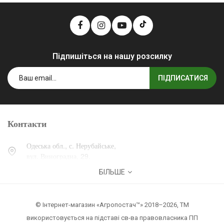
Підпишіться на нашу розсилку
ПІДПИСАТИСЯ
Контакти
Одеська обл., с. Нерубайське,
вул. Виноградна, 29.
БІЛЬШЕ
0 (800) 30-30-13
+38 (067) 007-30-13
© Інтернет-магазин «Агропостач™» 2018–2026, ТМ
zakaz@agropostach.ua
використовується на підставі св-ва правовласника ПП