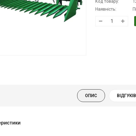
Код товару:
1
Наявність:
П
Трансмісійна
Моторна олива
Моторна олив
олива
KSM
дизельна YUK
напівсинтетична
139.00 ₴
849.00 ₴
для АКПП
159.00 ₴
949.00 ₴
YUKOIL
Купити
Купити
319.00 ₴
399.00 ₴
ОПИС
ВІДГУКІВ 
Купити
еристики