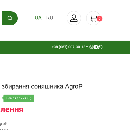
UA
RU
0
+38 (067) 007-30-13
я збирання соняшника AgroP
Замовлення (0)
влення
groP