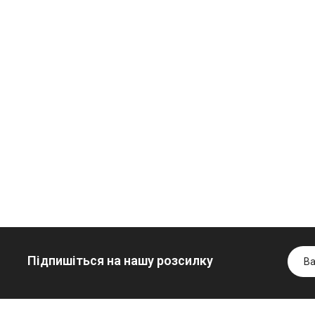
Олива
Трансмісійна
мінеральна
олива
Нігрол
мінеральна
Гідротрансмісійна
FROSTTERM
YUKOIL
олива JOHN
1699.00 ₴
1099.00 ₴
DEERE
1899.00 ₴
1299.00
5999.00 ₴
Купити
Купити
6699.00 ₴
Купити
Підпишіться на нашу розсилку