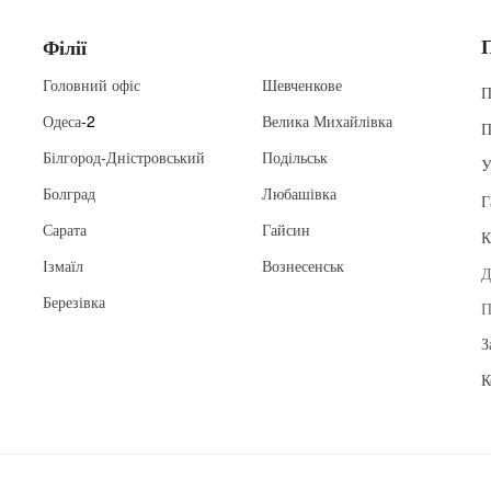
Філії
Головний офіс
Шевченкове
П
Одеса
-2
Велика Михайлівка
П
Білгород-Дністровський
Подільськ
У
Болград
Любашівка
Г
Сарата
Гайсин
К
Ізмаїл
Вознесенськ
Д
Березівка
П
З
К