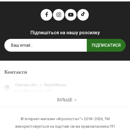
Підпишіться на нашу розсилку
ПІДПИСАТИСЯ
Контакти
Одеська обл., с. Нерубайське,
вул. Виноградна, 29.
БІЛЬШЕ
0 (800) 30-30-13
+38 (067) 007-30-13
© Інтернет-магазин «Агропостач™» 2018–2026, ТМ
zakaz@agropostach.ua
використовується на підставі св-ва правовласника ПП