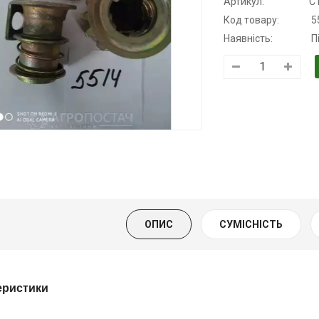
Артикул:
С
Код товару:
5
Наявність:
П
рансмісійна
Моторна олива
Олива
лива
KSM
мінеральна
апівсинтетична
Нігрол
139.00 ₴
ля АКПП
FROSTTERM
159.00 ₴
UKOIL
1699.00 ₴
Купити
1899.00 
19.00 ₴
399.00 ₴
Купити
ОПИС
СУМІСНІСТЬ
Купити
еристики