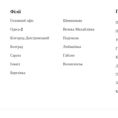
Філії
Головний офіс
Шевченкове
П
Одеса
-2
Велика Михайлівка
П
Білгород-Дністровський
Подільськ
У
Болград
Любашівка
Г
Сарата
Гайсин
К
Ізмаїл
Вознесенськ
Д
Березівка
П
З
К