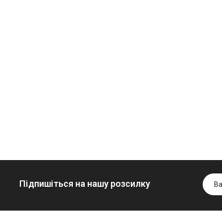
Моторна олива
дизельна YUKOIL
Трансмісійна
849.00 ₴
ідротрансмісійна
олива
949.00 ₴
лива JOHN
мінеральна
DEERE
YUKOIL
Купити
999.00 ₴
1099.00 ₴
6699.00 ₴
1299.00 
Купити
Купити
Підпишіться на нашу розсилку