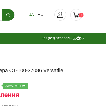
UA
RU
0
+38 (067) 007-30-13
ера СТ-100-37086 Versatile
Замовлення (0)
влення