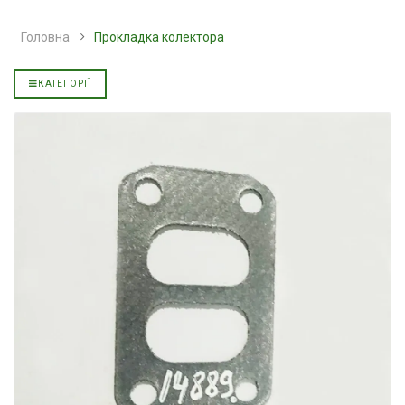
L
напівсинтетична для
139.00 ₴
АКПП YUKOIL
159.00 ₴
Головна
Прокладка колектора
319.00 ₴
Купити
399.00 ₴
КАТЕГОРІЇ
Купити
Моторна олива
зельна
YUKOIL
L
Гідротрансмісійна олива
849.00 ₴
JOHN DEERE
949.00 ₴
5999.00 ₴
Купити
6699.00 ₴