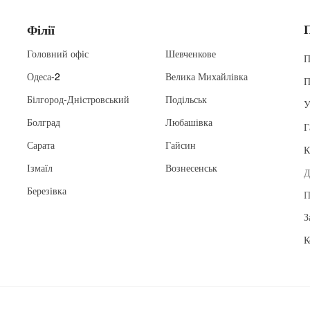
Філії
Головний офіс
Шевченкове
П
Одеса
-2
Велика Михайлівка
П
Білгород-Дністровський
Подільськ
У
Болград
Любашівка
Г
Сарата
Гайсин
К
Ізмаїл
Вознесенськ
Д
Березівка
П
З
К