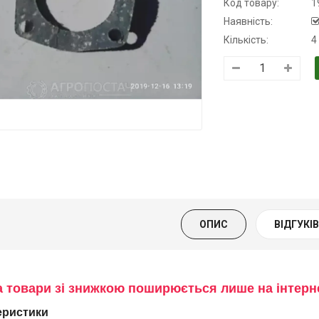
Код товару:
1
Наявність:
Кількість:
4
Трансмісійна
Моторна олива
Моторна олив
олива
KSM
дизельна YUK
напівсинтетична
139.00 ₴
849.00 ₴
для АКПП
159.00 ₴
949.00 ₴
YUKOIL
Купити
Купити
319.00 ₴
399.00 ₴
ОПИС
ВІДГУКІВ 
Купити
а товари зі знижкою поширюється лише на інтер
еристики