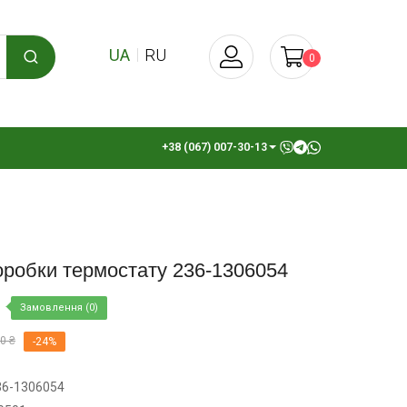
UA
RU
0
+38 (067) 007-30-13
оробки термостату 236-1306054
Замовлення (0)
0 ₴
-24%
36-1306054