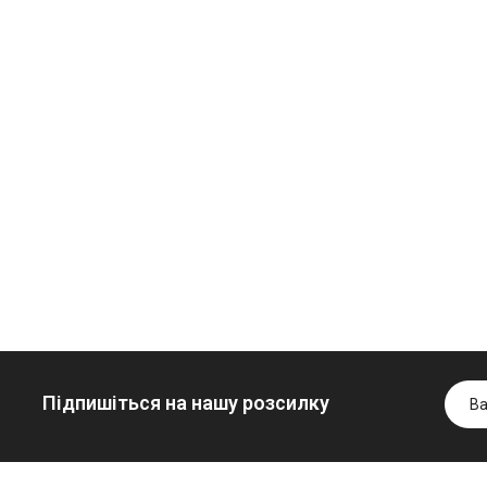
Олива
Трансмісійна
мінеральна
олива
Нігрол
мінеральна
Гідротрансмісійна
FROSTTERM
YUKOIL
олива JOHN
1699.00 ₴
1099.00 ₴
DEERE
1899.00 ₴
1299.00
5999.00 ₴
Купити
Купити
6699.00 ₴
Купити
Підпишіться на нашу розсилку