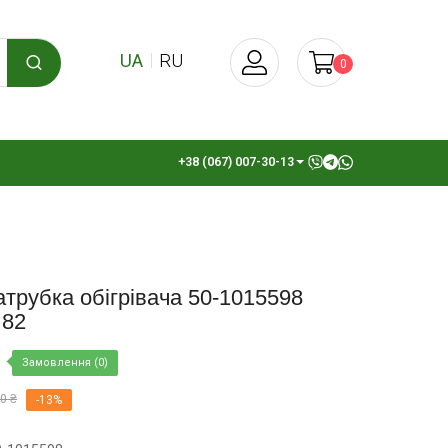
UA
RU
0
+38 (067) 007-30-13
трубка обігрівача 50-1015598
 82
Замовлення (0)
0 ₴
-13%