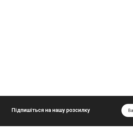
Олива
Трансмісійна
мінеральна
олива
Нігрол
мінеральна
ідротрансмісійна
FROSTTERM
YUKOIL
олива JOHN
1699.00 ₴
1099.00 ₴
DEERE
1899.00 ₴
1299.00
999.00 ₴
Купити
Купити
6699.00 ₴
Купити
Підпишіться на нашу розсилку