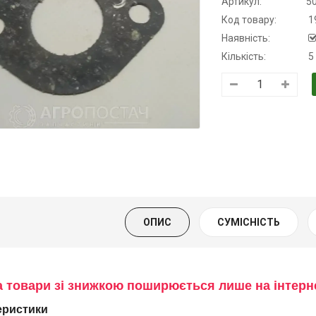
Артикул:
5
Код товару:
1
Наявність:
Кількість:
5
рансмісійна
Моторна олива
Моторна олив
олива
KSM
дизельна YUK
апівсинтетична
139.00 ₴
849.00 ₴
для АКПП
159.00 ₴
949.00 ₴
YUKOIL
Купити
Купити
19.00 ₴
399.00 ₴
ОПИС
СУМІСНІСТЬ
Купити
а товари зі знижкою поширюється лише на інтер
еристики