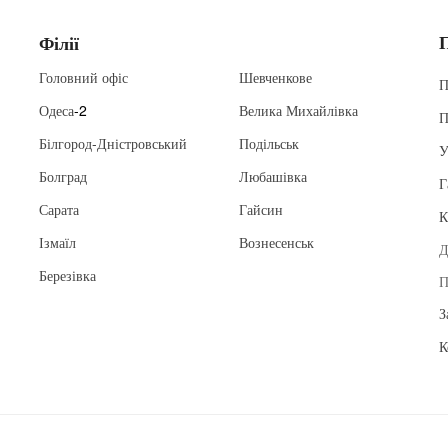
Філії
Головний офіс
Шевченкове
П
Одеса
-2
Велика Михайлівка
П
Білгород-Дністровський
Подільськ
У
Болград
Любашівка
Г
Сарата
Гайсин
К
Ізмаїл
Вознесенськ
Д
Березівка
П
З
К