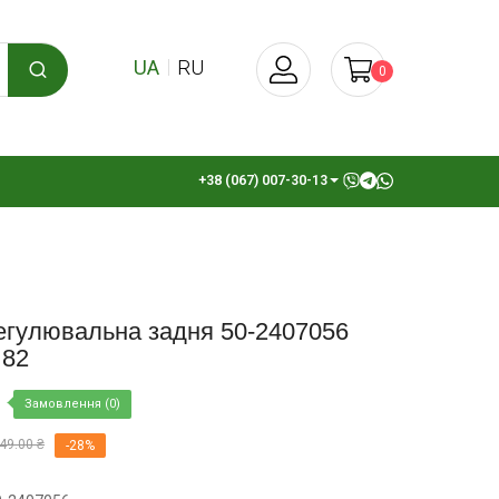
UA
RU
0
+38 (067) 007-30-13
егулювальна задня 50-2407056
 82
Замовлення (0)
49.00 ₴
-28%