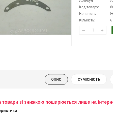
Артикул:
5
Код товару:
8
Наявність:
Кількість:
6
Трансмісійна
Моторна олива
Моторна оли
олива
KSM
дизельна YU
напівсинтетична
139.00 ₴
849.00 ₴
для АКПП
159.00 ₴
949.00 ₴
YUKOIL
Купити
Купити
319.00 ₴
399.00 ₴
ОПИС
СУМІСНІСТЬ
Купити
а товари зі знижкою поширюється лише на інтер
еристики