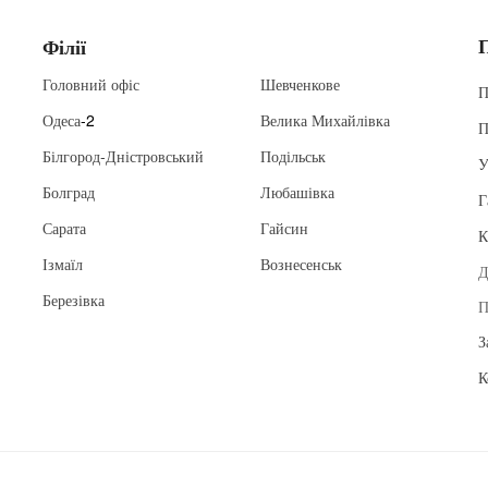
Філії
Головний офіс
Шевченкове
П
Одеса
-2
Велика Михайлівка
П
Білгород-Дністровський
Подільськ
У
Болград
Любашівка
Г
Сарата
Гайсин
К
Ізмаїл
Вознесенськ
Д
Березівка
П
З
К