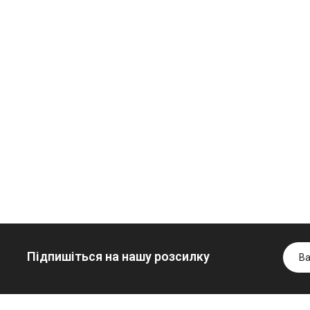
Олива
Трансмісійна
мінеральна
олива
Нігрол
мінеральна
Гідротрансмісійна
FROSTTERM
YUKOIL
олива JOHN
1699.00 ₴
1099.00 ₴
DEERE
1899.00 ₴
1299.0
5999.00 ₴
Купити
Купити
6699.00 ₴
Купити
Підпишіться на нашу розсилку