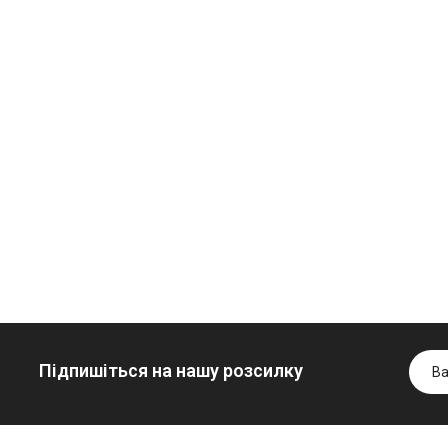
Моторна олива
дизельна YUKOIL
Трансмісійна
849.00 ₴
Гідротрансмісійна
олива
949.00 ₴
олива JOHN
мінеральна
DEERE
YUKOIL
Купити
5999.00 ₴
1099.00 ₴
6699.00 ₴
1299.00
Купити
Купити
Підпишіться на нашу розсилку