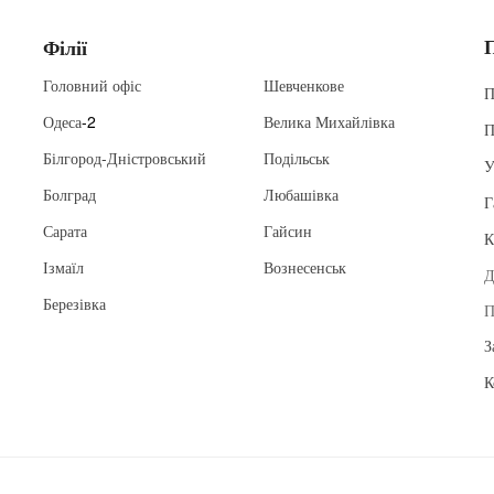
Філії
Головний офіс
Шевченкове
П
Одеса
-2
Велика Михайлівка
П
Білгород-Дністровський
Подільськ
У
Болград
Любашівка
Г
Сарата
Гайсин
К
Ізмаїл
Вознесенськ
Д
Березівка
П
З
К