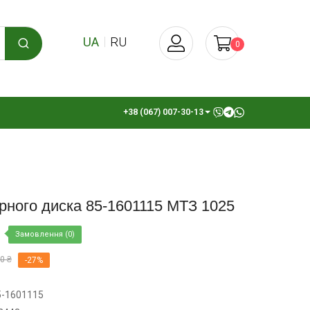
UA
RU
0
+38 (067) 007-30-13
рного диска 85-1601115 МТЗ 1025
Замовлення (0)
0 ₴
-27%
5-1601115