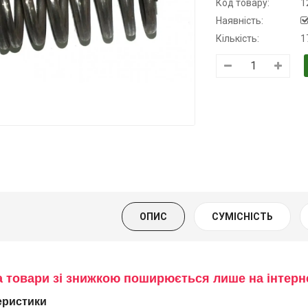
Код товару:
1
Наявність:
Кількість:
1
Трансмісійна
Моторна олива
Олива
олива
KSM
мінеральна
напівсинтетична
Нігрол
139.00 ₴
для АКПП
FROSTTERM
159.00 ₴
YUKOIL
1699.00 ₴
Купити
1899.00
319.00 ₴
399.00 ₴
Купити
ОПИС
СУМІСНІСТЬ
Купити
а товари зі знижкою поширюється лише на інтер
еристики