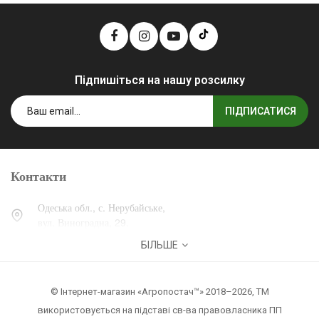
Підпишіться на нашу розсилку
ПІДПИСАТИСЯ
Контакти
Одеська обл., с. Нерубайське,
вул. Виноградна, 29.
БІЛЬШЕ
0 (800) 30-30-13
+38 (067) 007-30-13
© Інтернет-магазин «Агропостач™» 2018–2026, ТМ
zakaz@agropostach.ua
використовується на підставі св-ва правовласника ПП