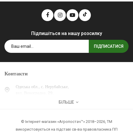
Підпишіться на нашу розсилку
ПІДПИСАТИСЯ
Контакти
Одеська обл., с. Нерубайське,
вул. Виноградна, 29.
БІЛЬШЕ
0 (800) 30-30-13
+38 (067) 007-30-13
© Інтернет-магазин «Агропостач™» 2018–2026, ТМ
zakaz@agropostach.ua
використовується на підставі св-ва правовласника ПП