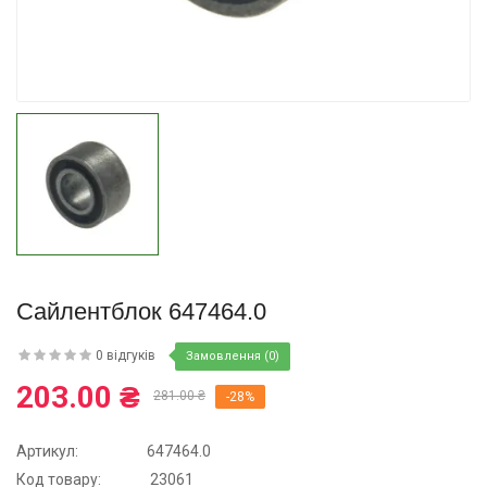
Купити
Сайлентблок 647464.0
0 відгуків
Замовлення (0)
203.00 ₴
281.00 ₴
-28%
Артикул:
647464.0
Код товару:
23061