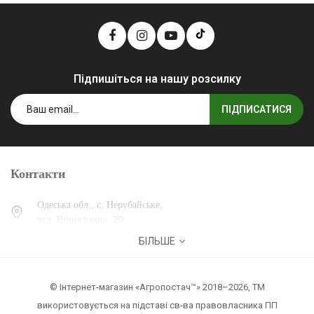
Підпишіться на нашу розсилку
ПІДПИСАТИСЯ
Контакти
Одеська обл., с. Нерубайське,
вул. Виноградна, 29.
БІЛЬШЕ
0 (800) 30-30-13
+38 (067) 007-30-13
© Інтернет-магазин «Агропостач™» 2018–2026, ТМ
zakaz@agropostach.ua
використовується на підставі св-ва правовласника ПП