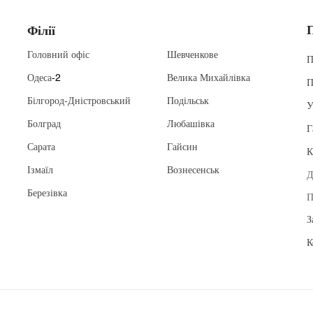
Філії
Головний офіс
Шевченкове
П
Одеса
-2
Велика Михайлівка
П
Білгород-Дністровський
Подільськ
У
Болград
Любашівка
Г
Сарата
Гайсин
К
Ізмаїл
Вознесенськ
Д
Березівка
П
З
К