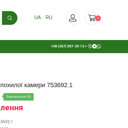
UA
RU
0
+38 (067) 007-30-13
похилої камери 753692.1
Замовлення (0)
влення
53692.1