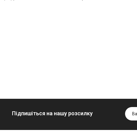
Олива
Трансмісійна
мінеральна
олива
Нігрол
мінеральна
Гідротрансмісійна
FROSTTERM
YUKOIL
олива JOHN
1699.00 ₴
1099.00 ₴
DEERE
1899.00 ₴
1299.00
5999.00 ₴
Купити
Купити
6699.00 ₴
Купити
Підпишіться на нашу розсилку