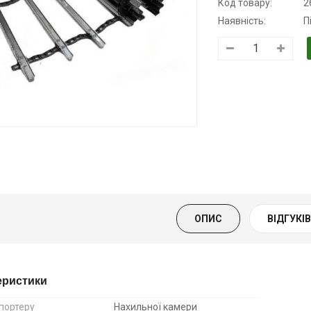
Код товару:
2
Наявність:
П
Трансмісійна
Моторна олива
Моторна олив
олива
KSM
дизельна YUK
напівсинтетична
139.00 ₴
849.00 ₴
для АКПП
159.00 ₴
949.00 ₴
YUKOIL
Купити
Купити
319.00 ₴
399.00 ₴
ОПИС
ВІДГУКІВ 
Купити
еристики
портеру
Нахильної камери