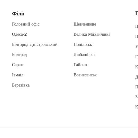
Філії
Головний офіс
Шевченкове
П
Одеса
-2
Велика Михайлівка
П
Білгород-Дністровський
Подільськ
У
Болград
Любашівка
Г
Сарата
Гайсин
К
Ізмаїл
Вознесенськ
Д
Березівка
П
З
К