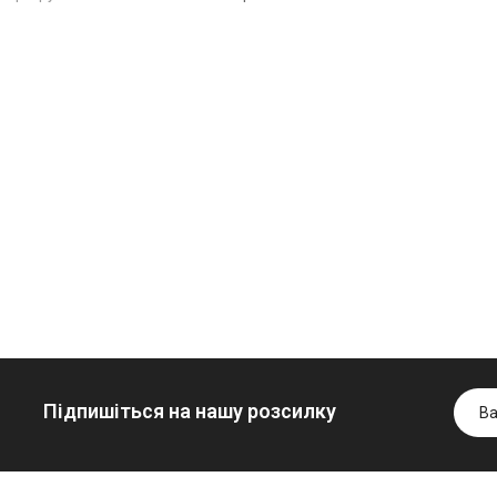
Олива
Трансмісійна
мінеральна
олива
Нігрол
мінеральна
Гідротрансмісійна
FROSTTERM
YUKOIL
олива JOHN
1699.00 ₴
1099.00 ₴
DEERE
1899.00 ₴
1299.00
5999.00 ₴
Купити
Купити
6699.00 ₴
Купити
Підпишіться на нашу розсилку