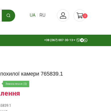
UA
RU
0
+38 (067) 007-30-13
похилої камери 765839.1
Замовлення (0)
влення
65839.1