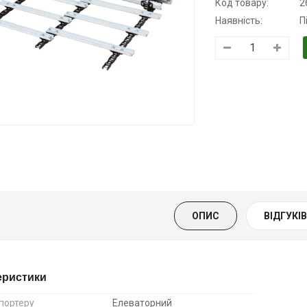
Код товару:
2
Наявність:
П
Трансмісійна
Моторна олива
Моторна оли
олива
KSM
дизельна YU
напівсинтетична
139.00 ₴
849.00 ₴
для АКПП
159.00 ₴
949.00 ₴
YUKOIL
Купити
Купити
319.00 ₴
399.00 ₴
ОПИС
ВІДГУКІВ 
Купити
еристики
портеру
Елеваторний