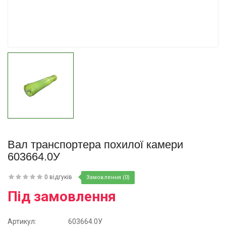
Купити
Вал транспортера похилої камери
603664.0У
0 відгуків
Замовлення (0)
Під замовлення
Артикул:
603664.0У