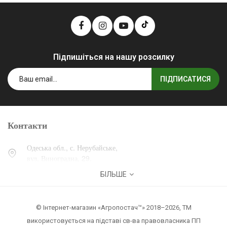
Підпишіться на нашу розсилку
ПІДПИСАТИСЯ
Контакти
Одеська обл., с. Нерубайське,
вул. Виноградна, 29.
БІЛЬШЕ
0 (800) 30-30-13
+38 (067) 007-30-13
© Інтернет-магазин «Агропостач™» 2018–2026, ТМ
zakaz@agropostach.ua
використовується на підставі св-ва правовласника ПП