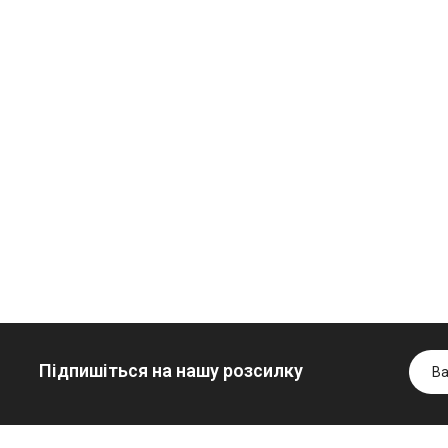
Олива
Трансмісійна
мінеральна
олива
Нігрол
мінеральна
Гідротрансмісійна
FROSTTERM
YUKOIL
олива JOHN
1699.00 ₴
1099.00 ₴
DEERE
1899.00 ₴
1299.
5999.00 ₴
Купити
Купити
6699.00 ₴
Купити
Підпишіться на нашу розсилку