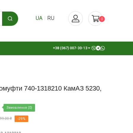
UA
RU
0
+38 (067) 007-30-13
ромуфти 740-1318210 КамАЗ 5230,
Замовлення (0)
99.00 ₴
-29%