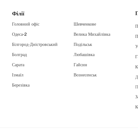
Філії
Головний офіс
Шевченкове
П
Одеса
-2
Велика Михайлівка
П
Білгород-Дністровський
Подільськ
У
Болград
Любашівка
Г
Сарата
Гайсин
К
Ізмаїл
Вознесенськ
Д
Березівка
П
З
К