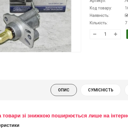
Артикул:
7
Код товару:
1
Наявність:
Кількість:
7
Трансмісійна
Моторна олива
Моторна оли
олива
KSM
дизельна YU
напівсинтетична
139.00 ₴
849.00 ₴
для АКПП
159.00 ₴
949.00 
YUKOIL
Купити
Купити
319.00 ₴
399.00 ₴
ОПИС
СУМІСНІСТЬ
Купити
а товари зі знижкою поширюється лише на інтер
еристики