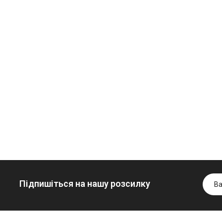
Олива
Трансмісійна
мінеральна
олива
Нігрол
мінеральна
Гідротрансмісійна
FROSTTERM
YUKOIL
олива JOHN
1699.00 ₴
1099.00 ₴
DEERE
1899.00 ₴
1299.00
5999.00 ₴
Купити
Купити
6699.00 ₴
Купити
Підпишіться на нашу розсилку