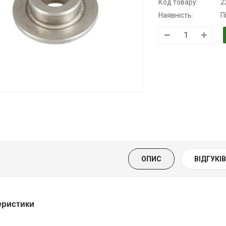
Код товару:
2
Наявність:
П
Трансмісійна
Моторна олива
Моторна олив
олива
KSM
дизельна YUK
напівсинтетична
139.00 ₴
849.00 ₴
для АКПП
159.00 ₴
949.00 ₴
YUKOIL
Купити
Купити
319.00 ₴
399.00 ₴
ОПИС
ВІДГУКІВ 
Купити
еристики