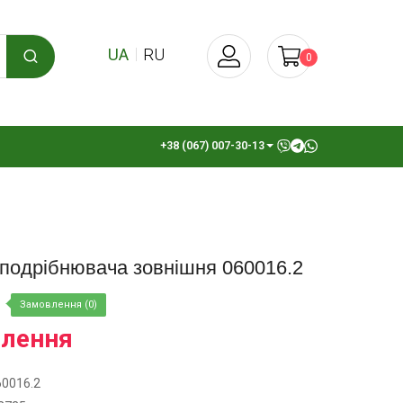
UA
RU
0
+38 (067) 007-30-13
 подрібнювача зовнішня 060016.2
Замовлення (0)
влення
60016.2