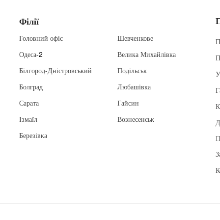
Філії
Головний офіс
Шевченкове
П
Одеса
-2
Велика Михайлівка
П
Білгород-Дністровський
Подільськ
У
Болград
Любашівка
Г
Сарата
Гайсин
К
Ізмаїл
Вознесенськ
Д
Березівка
П
З
К