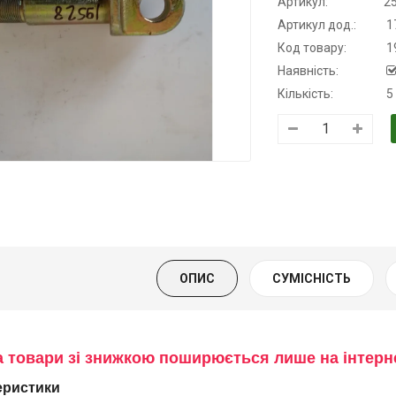
Артикул:
2
Aртикул дод.:
1
Код товару:
1
Наявність:
Кількість:
5
рансмісійна
Моторна олива
Моторна олив
олива
KSM
дизельна YUK
апівсинтетична
139.00 ₴
849.00 ₴
для АКПП
159.00 ₴
949.00 ₴
YUKOIL
Купити
Купити
19.00 ₴
399.00 ₴
ОПИС
СУМІСНІСТЬ
Купити
а товари зі знижкою поширюється лише на інтер
еристики