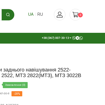
UA
RU
0
+38 (067) 007-30-13
 заднього навішування 2522-
 2522, МТЗ 2822(МТЗ), МТЗ 3022В
Замовлення (0)
47.00 ₴
-28%