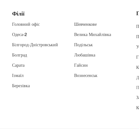
Філії
Головний офіс
Шевченкове
П
Одеса
-2
Велика Михайлівка
П
Білгород-Дністровський
Подільськ
У
Болград
Любашівка
Г
Сарата
Гайсин
К
Ізмаїл
Вознесенськ
Д
Березівка
П
З
К