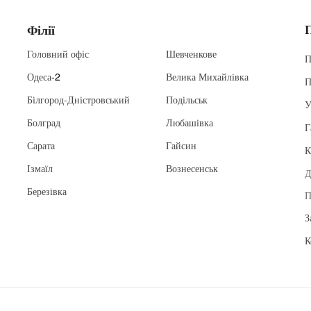
Філії
Головний офіс
Шевченкове
П
Одеса
-2
Велика Михайлівка
П
Білгород-Дністровський
Подільськ
У
Болград
Любашівка
Г
Сарата
Гайсин
К
Ізмаїл
Вознесенськ
Д
Березівка
П
З
К