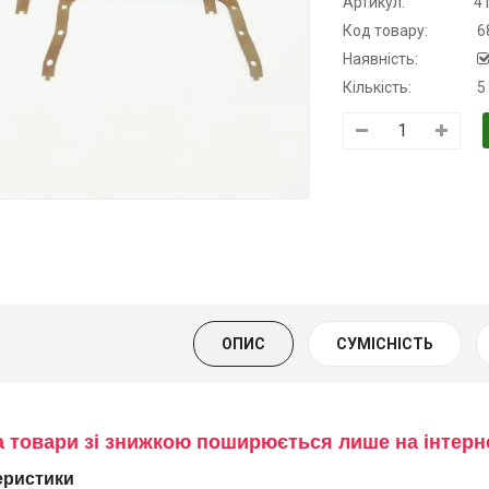
Артикул:
4
Код товару:
6
Наявність:
Кількість:
5
Трансмісійна
Моторна олива
Моторна оли
олива
KSM
дизельна YU
напівсинтетична
139.00 ₴
849.00 ₴
для АКПП
159.00 ₴
949.00 ₴
YUKOIL
Купити
Купити
319.00 ₴
399.00 ₴
ОПИС
СУМІСНІСТЬ
Купити
а товари зі знижкою поширюється лише на інтер
еристики