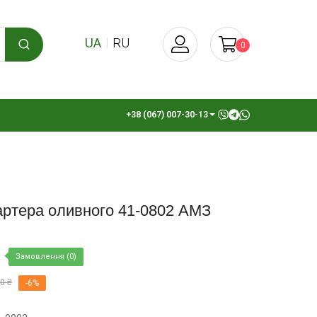
UA
RU
0
+38 (067) 007-30-13
артера оливного 41-0802 АМЗ
Замовлення (0)
0 ₴
-6%