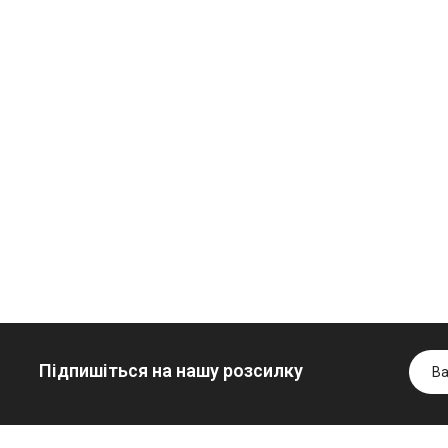
Олива
Трансмісійна
мінеральна
олива
Нігрол
мінеральна
Гідротрансмісійна
FROSTTERM
YUKOIL
олива JOHN
1699.00 ₴
1099.00 ₴
DEERE
1899.00 ₴
1299.00
5999.00 ₴
Купити
Купити
6699.00 ₴
Купити
Підпишіться на нашу розсилку