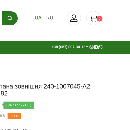
UA
RU
0
+38 (067) 007-30-13
пана зовнішня 240-1007045-А2
 82
Замовлення (0)
0 ₴
-27%