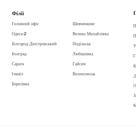
Філії
Головний офіс
Шевченкове
П
Одеса
-2
Велика Михайлівка
П
Білгород-Дністровський
Подільськ
У
Болград
Любашівка
Г
Сарата
Гайсин
К
Ізмаїл
Вознесенськ
Д
Березівка
П
З
К