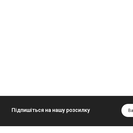
Олива
Трансмісійна
мінеральна
олива
Нігрол
мінеральна
Гідротрансмісійна
FROSTTERM
YUKOIL
олива JOHN
1699.00 ₴
1099.00 ₴
DEERE
1899.00 ₴
1299.00
5999.00 ₴
Купити
Купити
6699.00 ₴
Купити
Підпишіться на нашу розсилку