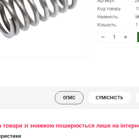
Артикул:
2
Код товару:
1
Наявність:
Кількість:
1
Трансмісійна
Моторна олива
Моторна олив
олива
KSM
дизельна YUK
напівсинтетична
139.00 ₴
849.00 ₴
для АКПП
159.00 ₴
949.00 ₴
YUKOIL
Купити
Купити
319.00 ₴
399.00 ₴
ОПИС
СУМІСНІСТЬ
Купити
а товари зі знижкою поширюється лише на інтер
еристики